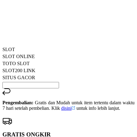
rata-
dalam stok
rata.
Only
%1
left
Read
ukuran
13
SLOT200
Reviews.
SLOT200
Tautan
halaman
LOGIN
yang
SITUS SLOT
sama.
BANDAR
SLOT
SLOT ONLINE
TOTO SLOT
SLOT200 LINK
SITUS GACOR
Pengembalian:
Gratis dan Mudah untuk item tertentu dalam waktu
7 hari setelah pembelian. Klik
disini
untuk info lebih lanjut.
GRATIS ONGKIR