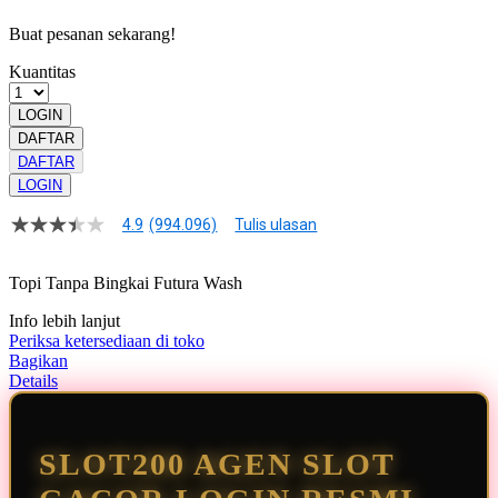
Buat pesanan sekarang!
Kuantitas
LOGIN
DAFTAR
DAFTAR
LOGIN
4.9
(994.096)
Tulis ulasan
4.9
dari
5
Topi Tanpa Bingkai Futura Wash
bintang,
nilai
Info lebih lanjut
rating
rata-
Periksa ketersediaan di toko
rata.
Bagikan
Read
Details
13
Reviews.
Tautan
halaman
SLOT200 AGEN SLOT
yang
sama.